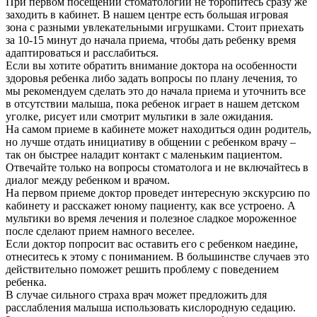
При первом посещении стоматологии не торопитесь сразу же
заходить в кабинет. В нашем центре есть большая игровая
зона с разными увлекательными игрушками. Стоит приехать
за 10-15 минут до начала приема, чтобы дать ребенку время
адаптироваться и расслабиться.
Если вы хотите обратить внимание доктора на особенности
здоровья ребенка либо задать вопросы по плану лечения, то
мы рекомендуем сделать это до начала приема и уточнить все
в отсутствии малыша, пока ребенок играет в нашем детском
уголке, рисует или смотрит мультики в зале ожидания.
На самом приеме в кабинете может находиться один родитель,
но лучше отдать инициативу в общении с ребенком врачу –
так он быстрее наладит контакт с маленьким пациентом.
Отвечайте только на вопросы стоматолога и не включайтесь в
диалог между ребенком и врачом.
На первом приеме доктор проведет интересную экскурсию по
кабинету и расскажет юному пациенту, как все устроено. А
мультики во время лечения и полезное сладкое мороженное
после сделают прием намного веселее.
Если доктор попросит вас оставить его с ребенком наедине,
отнеситесь к этому с пониманием. В большинстве случаев это
действительно поможет решить проблему с поведением
ребенка.
В случае сильного страха врач может предложить для
расслабления малыша использовать кислородную седацию.