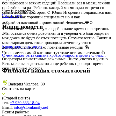
без наркозов и всяких седаций.Посещали раз в месяц лечили
по 2зубика за раз.Ребенок каждый месяц ждал встречи со
Читать полностью
своим добрым доктором ☺️ Юлия Игоревна понравилась нам
Читать еще
не только как хороший специалист но и как
добрый,отзывчивый ,приветливый Человечек.❤️☺️
Наши новости
Таких специалистов а уж людей в наше время не встретишь
.Мы остались очень довольны ,и я уверена что благодаря ей
моя дочка не будет бояться посещать Стоматологию. Также и
моя старшая дочь тоже проходила лечение у этого
Кровоточивость десен
доктора.Остались только позитивные эмоции 🤗
Что касается самой клиники тут тоже все замечательно 👍
С чем может быть связана кровоточивость десен? С чем…
Операторы приветливые,вежливые. Чисто ,светло и уютно.
Есть маленькая детская зона где ребенок проводит время
ожидая прием доктора.
Филиалы наших стоматологий
Валерия Чкалова, 30
Смотреть на карте
(Старый центр)
тел.
+7 930 333-18-94
Email:
info@stomfamily.net
Режим работы: