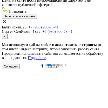
Цены на сайте носят информационный характер и не
являются публичной оффертой
Позвонить
Записаться на приём
Балтийская, 23:
+7 (980) 900-78-41
Сергея Семёнова, 4 ст2:
+7 (980) 900-78-41
×
Мы используем файлы
cookie и аналитические сервисы
(в
том числе Яндекс.Метрику), чтобы улучшить работу сайта.
Продолжая использовать сайт, вы соглашаетесь на обработку
ваших данных.
Подробнее
.
1
2
1
3
1
1
2
/
4
2
3
2
5
3
4
6
7
Согласен