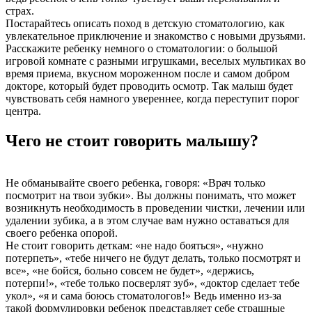
страх.
Постарайтесь описать поход в детскую стоматологию, как
увлекательное приключение и знакомство с новыми друзьями.
Расскажите ребенку немного о стоматологии: о большой
игровой комнате с разными игрушками, веселых мультиках во
время приема, вкусном мороженном после и самом добром
докторе, который будет проводить осмотр. Так малыш будет
чувствовать себя намного увереннее, когда переступит порог
центра.
Чего не стоит говорить малышу?
Не обманывайте своего ребенка, говоря: «Врач только
посмотрит на твои зубки». Вы должны понимать, что может
возникнуть необходимость в проведении чистки, лечении или
удалении зубика, а в этом случае вам нужно оставаться для
своего ребенка опорой.
Не стоит говорить деткам: «не надо бояться», «нужно
потерпеть», «тебе ничего не будут делать, только посмотрят и
все», «не бойся, больно совсем не будет», «держись,
потерпи!», «тебе только посверлят зуб», «доктор сделает тебе
укол», «я и сама боюсь стоматологов!» Ведь именно из-за
такой формулировки ребенок представляет себе страшные