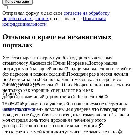
Консультация
Отправляя форму, я даю свое
согласие на обработку
персональных данных
и соглашаюсь c
Политикой
конфиденциальности
Отзывы о враче на независимых
порталах
Хочется выразить огромную благодарность детскому
стоматологу Хасановой Юлии Игоревне.Доктор нашла
подход к моей младшей дочке(3года)и мы вылечили все зубки
без наркозов и всяких седаций.Посещали раз в месяц лечили
по 2зубика за раз.Ребенок каждый месяц ждал встречи со
Читать полностью
своим добрым доктором ☺️ Юлия Игоревна понравилась нам
не только как хороший специалист но и как
Ирина А
добрый,отзывчивый ,приветливый Человечек.❤️☺️
Таких специалистов а уж людей в наше время не встретишь
15.06.2026
.Мы остались очень довольны ,и я уверена что благодаря ей
Оставить отзыв
моя дочка не будет бояться посещать Стоматологию. Также и
моя старшая дочь тоже проходила лечение у этого
доктора.Остались только позитивные эмоции 🤗
Что касается самой клиники тут тоже все замечательно 👍